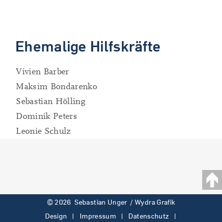
Ehemalige Hilfskräfte
Vivien Barber
Maksim Bondarenko
Sebastian Hölling
Dominik Peters
Leonie Schulz
© 2026 Sebastian Unger /
Wydra Grafik
Design
|
Impressum
|
Datenschutz
|