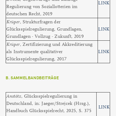
LINK
Regulierung von Soziallotterien im
deutschen Recht, 2019
Krüper
, Strukturfragen der
Glücksspielregulierung, Grundlagen,
LINK
Grundlagen - Vollzug - Zukunft, 2019
Krüper
, Zertifizierung und Akkreditierung
als Instrumente qualitativer
LINK
Glücksspielregulierung, 2017
B. SAMMELBANDBEITRÄGE
Anstötz
, Glücksspielregulierung in
Deutschland, in: Jaeger/Strejcek (Hrsg.),
LINK
Handbuch Glücksspielrecht, 2025, S. 375