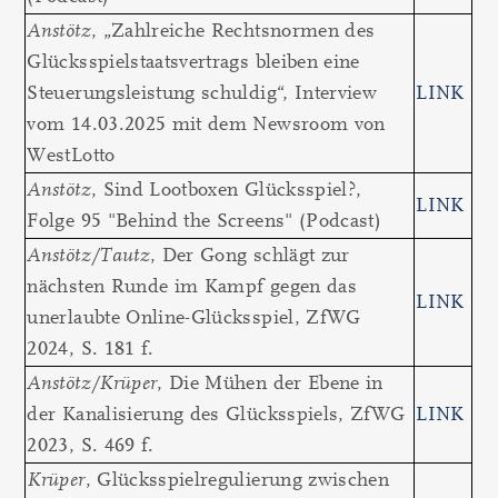
Anstötz
, „Zahlreiche Rechtsnormen des
Glücksspielstaatsvertrags bleiben eine
Steuerungsleistung schuldig“, Interview
LINK
vom 14.03.2025 mit dem Newsroom von
WestLotto
Anstötz
, Sind Lootboxen Glücksspiel?,
LINK
Folge 95 "Behind the Screens" (Podcast)
Anstötz/Tautz
, Der Gong schlägt zur
nächsten Runde im Kampf gegen das
LINK
unerlaubte Online-Glücksspiel, ZfWG
2024, S. 181 f.
Anstötz/Krüper
, Die Mühen der Ebene in
der Kanalisierung des Glücksspiels, ZfWG
LINK
2023, S. 469 f.
Krüper
, Glücksspielregulierung zwischen