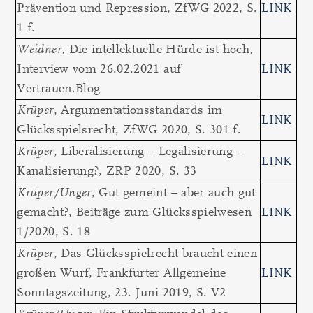
Prävention und Repression, ZfWG 2022, S.
LINK
1 f.
Weidner
, Die intellektuelle Hürde ist hoch,
Interview vom 26.02.2021 auf
LINK
Vertrauen.Blog
Krüper
, Argumentationsstandards im
LINK
Glücksspielsrecht, ZfWG 2020, S. 301 f.
Krüper
, Liberalisierung – Legalisierung –
LINK
Kanalisierung?, ZRP 2020, S. 33
Krüper/Unger
, Gut gemeint – aber auch gut
gemacht?, Beiträge zum Glücksspielwesen
LINK
1/2020, S. 18
Krüper
, Das Glücksspielrecht braucht einen
großen Wurf, Frankfurter Allgemeine
LINK
Sonntagszeitung, 23. Juni 2019, S. V2