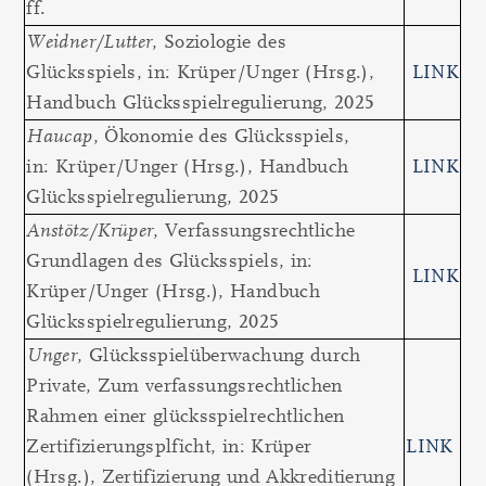
ff.
Weidner/Lutter
, Soziologie des
Glücksspiels, in: Krüper/Unger (Hrsg.),
LINK
Handbuch Glücksspielregulierung, 2025
Haucap
, Ökonomie des Glücksspiels,
in: Krüper/Unger (Hrsg.), Handbuch
LINK
Glücksspielregulierung, 2025
Anstötz/Krüper
, Verfassungsrechtliche
Grundlagen des Glücksspiels, in:
LINK
Krüper/Unger (Hrsg.), Handbuch
Glücksspielregulierung, 2025
Unger
, Glücksspielüberwachung durch
Private, Zum verfassungsrechtlichen
Rahmen einer glücksspielrechtlichen
Zertifizierungsplficht, in: Krüper
LINK
(Hrsg.), Zertifizierung und Akkreditierung