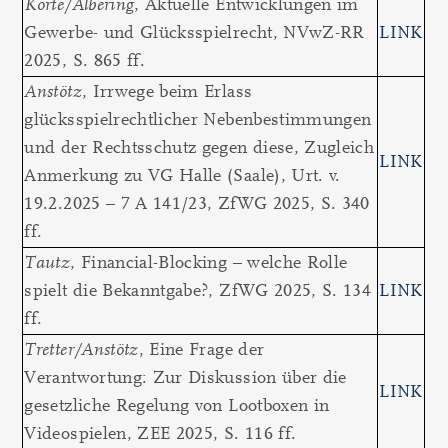
Korte/Albering
, Aktuelle Entwicklungen im
Gewerbe- und Glücksspielrecht, NVwZ-RR
LINK
2025, S. 865 ff.
Anstötz
, Irrwege beim Erlass
glücksspielrechtlicher Nebenbestimmungen
und der Rechtsschutz gegen diese, Zugleich
LINK
Anmerkung zu VG Halle (Saale), Urt. v.
19.2.2025 – 7 A 141/23, ZfWG 2025, S. 340
ff.
Tautz
, Financial-Blocking – welche Rolle
spielt die Bekanntgabe?, ZfWG 2025, S. 134
LINK
ff.
Tretter/Anstötz
, Eine Frage der
Verantwortung: Zur Diskussion über die
LINK
gesetzliche Regelung von Lootboxen in
Videospielen, ZEE 2025, S. 116 ff.