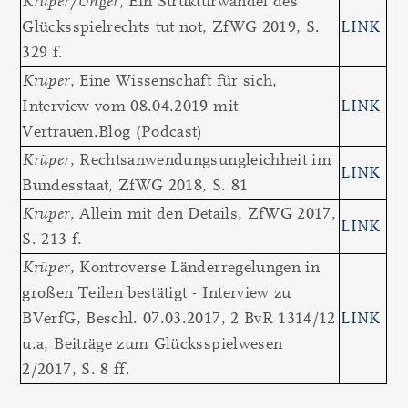
Krüper/Unger
, Ein Strukturwandel des
Glücksspielrechts tut not, ZfWG 2019, S.
LINK
329 f.
Krüper
, Eine Wissenschaft für sich,
Interview vom 08.04.2019 mit
LINK
Vertrauen.Blog (Podcast)
Krüper
, Rechtsanwendungsungleichheit im
LINK
Bundesstaat, ZfWG 2018, S. 81
Krüper
, Allein mit den Details, ZfWG 2017,
LINK
S. 213 f.
Krüper
, Kontroverse Länderregelungen in
großen Teilen bestätigt - Interview zu
BVerfG, Beschl. 07.03.2017, 2 BvR 1314/12
LINK
u.a, Beiträge zum Glücksspielwesen
2/2017, S. 8 ff.