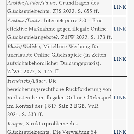
Anstötz/Lüder/Tautz
, Grundfragen des
LINK
Glücksspielrechts, ZJS 2022, S. 655 ff.
Anstötz/Tautz
, Internetsperre 2.0 – Eine
effektive Maßnahme gegen illegale Online-
LINK
Glücksspielangebote?, ZdiW 2022, S. 173 ff.
Blach/Walisko
, Mittelbare Werbung für
unerlaubte Online-Glücksspiele (in Zeiten
LINK
aufsichtsbehördlicher Duldungspraxis),
ZfWG 2022, S. 145 ff.
Hendricks/Lüder
, Die
bereicherungsrechtliche Rückforderung von
Verlusten beim illegalen Online-Glücksspiel
LINK
im Kontext des § 817 Satz 2 BGB, VuR
2021, S. 333 ff.
Krüper
, Strukturprobleme des
Glücksspielrechts, Die Verwaltung 54
LINK