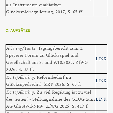
als Instrumente qualitativer
Glücksspielregulierung, 2017, S. 65 ff.
C. AUFSÄTZE
Albering/Tautz
, Tagungsbericht zum 1.
Speyerer Forum zu Glücksspiel und
LINK
Gesellschaft am 8. und 9.10.2025, ZfWG
2026, S. 37 ff.
Korte/Albering
, Reformbedarf im
LINK
Glücksspielrecht?, ZRP 2026, S. 65 f.
Korte/Albering
, Zu viel Regelung ist zu viel
des Guten? - Stellungnahme des GLÜG zum
LINK
AG GlüStV-E-NRW, ZfWG 2025, S. 417 f.