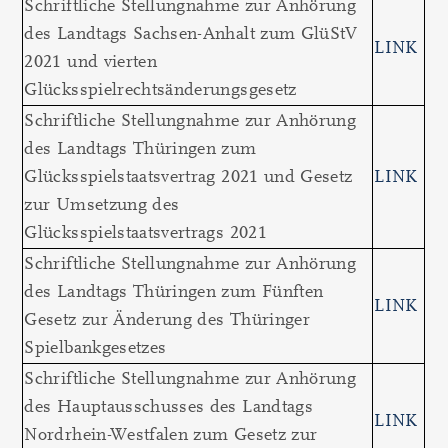
Schriftliche Stellungnahme zur Anhörung
des Landtags Sachsen-Anhalt zum GlüStV
LINK
2021 und vierten
Glücksspielrechtsänderungsgesetz
Schriftliche Stellungnahme zur Anhörung
des Landtags Thüringen zum
Glücksspielstaatsvertrag 2021 und Gesetz
LINK
zur Umsetzung des
Glücksspielstaatsvertrags 2021
Schriftliche Stellungnahme zur Anhörung
des Landtags Thüringen zum Fünften
LINK
Gesetz zur Änderung des Thüringer
Spielbankgesetzes
Schriftliche Stellungnahme zur Anhörung
des Hauptausschusses des Landtags
LINK
Nordrhein-Westfalen zum Gesetz zur